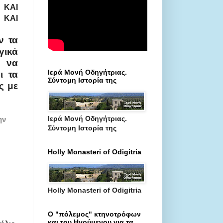
 ΚΑΙ
 ΚΑΙ
ν τα
γικά
 να
Ιερά Μονή Οδηγήτριας.
ι τα
Σύντομη Ιστορία της
ς με
Ιερά Μονή Οδηγήτριας.
ην
Σύντομη Ιστορία της
Holly Monasteri of Odigitria
Holly Monasteri of Odigitria
Ο "πόλεμος" κτηνοτρόφων
και του Ηγούμενου για τα