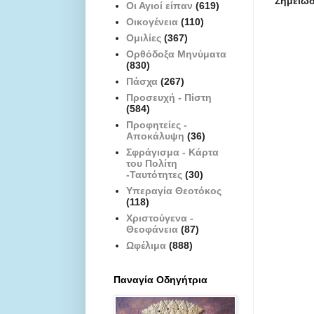
Σημείωσ
Οι Αγιοί είπαν
(619)
Οικογένεια
(110)
Ομιλίες
(367)
Ορθόδοξα Μηνύματα
(830)
Πάσχα
(267)
Προσευχή - Πίστη
(584)
Προφητείες -
Αποκάλυψη
(36)
Σφράγισμα - Κάρτα
του Πολίτη
-Ταυτότητες
(30)
Υπεραγία Θεοτόκος
(118)
Χριστούγενα -
Θεοφάνεια
(87)
Ωφέλιμα
(888)
Παναγία Οδηγήτρια