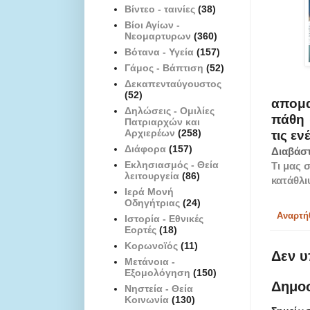
Βίντεο - ταινίες
(38)
Βίοι Αγίων -
Νεομαρτυρων
(360)
Βότανα - Υγεία
(157)
Γάμος - Βάπτιση
(52)
Δεκαπενταύγουστος
(52)
απομα
Δηλώσεις - Ομιλίες
πάθη 
Πατριαρχών και
Αρχιερέων
(258)
τις εν
Διάφορα
(157)
Διαβάστ
Εκλησιασμός - Θεία
Tι μας 
λειτουργεία
(86)
κατάθλι
Ιερά Μονή
Οδηγήτριας
(24)
Αναρτή
Ιστορία - Εθνικές
Εορτές
(18)
Κορωνοϊός
(11)
Δεν υ
Μετάνοια -
Εξομολόγηση
(150)
Δημο
Νηστεία - Θεία
Κοινωνία
(130)