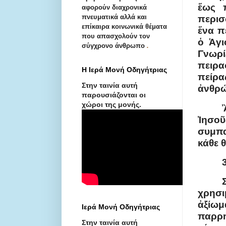
ἕως 
αφορούν διαχρονικά
πνευματικά αλλά και
περισ
επίκαιρα κοινωνικά θέματα
ἕνα π
που απασχολούν τον
ὁ Ἁγι
σύγχρονο άνθρωπο
.
Γνωρί
πειρα
Η Ιερά Μονή Οδηγήτριας
πείρα
Στην ταινία αυτή
ἀνθρώ
παρουσιάζονται οι
χώροι της μονής.
Ἰησοῦ
συμπα
κάθε 
χρησι
ἀξίω
Ιερά Μονή Οδηγήτριας
παρρη
Στην ταινία αυτή