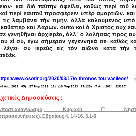
ειαν· καὶ διὰ ταύτην ὀφείλει, καθὼς περὶ τοῦ λ
καὶ περὶ ἑαυτοῦ προσφέρειν ὑπὲρ ἁμαρτιῶν. καὶ
 τις λαμβάνει τὴν τιμήν, ἀλλὰ καλούμενος ὑπὸ
 καθάπερ καὶ Ἀαρών. οὕτω καὶ ὁ Χριστὸς οὐχ ἑα
σε γενηθῆναι ἀρχιερέα, ἀλλ᾿ ὁ λαλήσας πρὸς αὐ
μου εἶ σύ, ἐγὼ σήμερον γεγέννηκά σε· καθὼς κα
 λέγει· σὺ ἱερεὺς εἰς τὸν αἰῶνα κατὰ τὴν τ
σεδέκ.
ttps://www.osotir.org/2020/03/17/o-thronos-tou-vasileos/
(4 Απρ 2021 65) (27 Μαρ 2022 12) (19 Μαρ 2023 27/129) (7 Απρ 2024 22/195)
Σχετικές Δημοσιεύσεις :
Αποστ.ανάγνωσμα, Κυριακή Γ’ Νηστε
οπροσκυνήσεως), Εβραίους 4, 14-16, 5,1-6