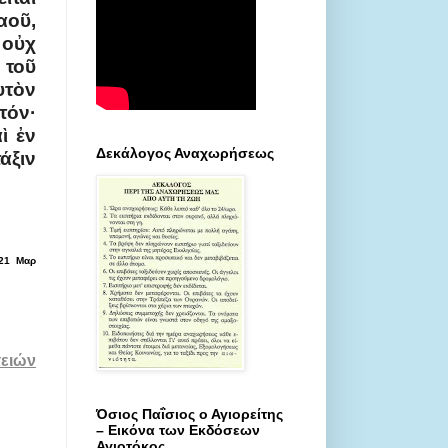
αοῦ,
 οὐχ
 τοῦ
υτὸν
τόν·
ὶ ἐν
Δεκάλογος Αναχωρήσεως
άξιν
(21 Μαρ
ιών
Όσιος Παΐσιος ο Αγιορείτης
– Εικόνα των Εκδόσεων
Αγιοτόκος