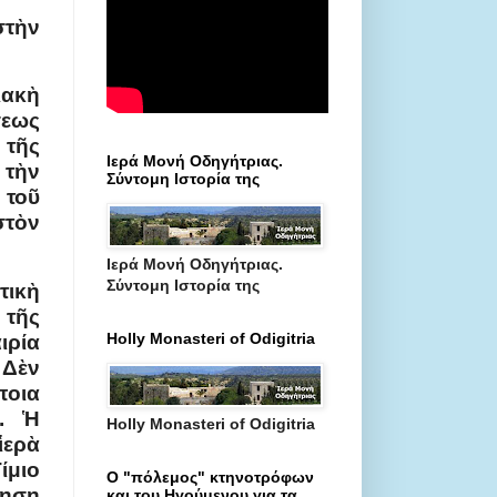
τὴν
ιακὴ
εως
 τῆς
Ιερά Μονή Οδηγήτριας.
 τὴν
Σύντομη Ιστορία της
 τοῦ
στὸν
Ιερά Μονή Οδηγήτριας.
Σύντομη Ιστορία της
τικὴ
 τῆς
Holly Monasteri of Odigitria
ιρία
 Δὲν
ποια
. Ἡ
Holly Monasteri of Odigitria
ἱερὰ
ίμιο
Ο "πόλεμος" κτηνοτρόφων
ηση
και του Ηγούμενου για τα