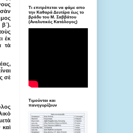
νους
Τι επιτρέπεται να φάμε απο
ὡσὰν
την Καθαρά Δευτέρα έως το
βράδυ του Μ. Σαββάτου
ημος
(Αναλυτικός Κατάλογος)
β΄).
τοὺς
ι ἐκ
α τὰ
έας,
ἶναι
ς σὲ
Τιμούνται και
πανηγυρίζουν
ολος
λικὸ
ετὰ
 καὶ