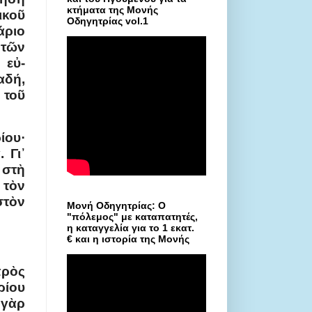
κτήματα της Μονής
ικοῦ
Οδηγητρίας vol.1
άριο
 τῶν
 εὐ­
αδή,
 τοῦ
ίου·
 Γι᾿
 στὴ
 τὸν
στὸν
Μονή Οδηγητρίας: Ο
"πόλεμος" με καταπατητές,
η καταγγελία για το 1 εκατ.
€ και η ιστορία της Μονής
πρὸς
ρίου
 γὰρ