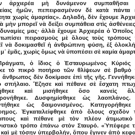
εν ἀρχιερέα μὴ δυνάμενον συμπαθῆσαι τ
είαις ἡμῶν, πεπειρασμένον δὲ κατὰ πάντα 
τητα χωρὶς ἁμαρτίας». Δηλαδή, δὲν ἔχουμε Ἀρχι
ὰ μὴν μπορεῖ νὰ δείξει συμπάθεια στὶς ἀσθένειες
ἀδυναμίες μας· ἀλλὰ ἔχουμε Ἀρχιερέα ὁ Ὁποῖος 
ετωπίσει πειρασμοὺς μὲ ὅλους τοὺς τρόπους
ῖ νὰ δοκιμασθεῖ ἡ ἀνθρώπινη φύση, ἐξ ὁλοκλ
 μ᾿ ἐμᾶς, χωρὶς ὅμως νὰ ὑποπέσει σὲ καμία ἁμαρτ
Πράγματι, ὁ ἴδιος ὁ Ἐσταυρωμένος Κύριός
κε τὸ πικρὸ ποτήριο τῶν θλίψεων σὲ βαθμὸ
ς ἄνθρωπος δὲν δοκίμασε ἐπὶ τῆς γῆς. Γεννήθηκ
 σπήλαιο. Ἔζησε καὶ πέθανε σὲ ἔσχατη πτωχ
ήθηκε καὶ μισήθηκε ὅσο κανεὶς ἄλλ
φρονήθηκε. Δυσφημίσθηκε ὡς λαοπλάνος. 
ντήθηκε ὡς δαιμονισμένος. Κατηγορήθηκε
φημος. Ἐγκαταλείφθηκε ἀπὸ ὅλους σχεδὸν 
ώπους καὶ πέθανε μὲ τὸν πλέον ἀτιμωτικὸ
ιστικὸ τρόπο ἐπάνω στὸν Σταυρό. «Ὑπέφερε 
 καὶ μὲ τόσην ὑπερβολήν, ὅπου ἔγινεν ἀπὸ κεφ