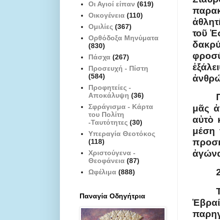
Οι Αγιοί είπαν
(619)
παρακ
Οικογένεια
(110)
ἀθλητ
Ομιλίες
(367)
τοῦ Ἑ
Ορθόδοξα Μηνύματα
δακρύ
(830)
φροσ
Πάσχα
(267)
ἐξάλ
Προσευχή - Πίστη
(584)
ἀνθρώ
Προφητείες -
Αποκάλυψη
(36)
Σφράγισμα - Κάρτα
μᾶς ἀ
του Πολίτη
αὐτὸ 
-Ταυτότητες
(30)
μέση 
Υπεραγία Θεοτόκος
προσκ
(118)
ἀγώνα
Χριστούγενα -
Θεοφάνεια
(87)
Ωφέλιμα
(888)
Παναγία Οδηγήτρια
Ἑβραί
παρηγ