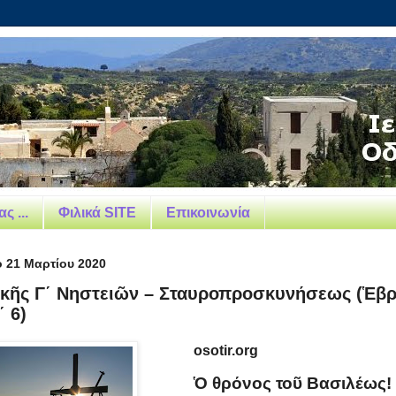
ς ...
Φιλικά SITE
Επικοινωνία
 21 Μαρτίου 2020
κῆς Γ΄ Νηστειῶν – Σταυροπροσκυνήσεως (Ἑβρ.
΄ 6)
osotir.org
Ὁ θρόνος τοῦ Βασιλέως!