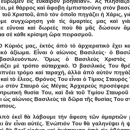
 εὕρωμεν εἰς εὔκαιρον βοήθειαν». Ἂς πλησιάζο
έει, μὲ θάρρος καὶ ἄφοβη ἐμπιστοσύνη στὸν βασι
 τοῦ Χριστοῦ, ἀπὸ τὸν ὁποῖο πηγάζει ἡ Χάρις, γι
με συγχώρηση γιὰ τὶς ἁμαρτίες μας καὶ γι
με εὔνοια καὶ δωρεὲς ποὺ θὰ μᾶς δώσουν ἄ
ια σὲ κάθε κρίσιμη ὥρα πειρασμοῦ.
Ὁ Κύριός μας, ἐκτὸς ἀπὸ τὸ ἀρχιερατικὸ ἔχει κα
ικὸ ἀξίωμα. Εἶναι ὁ αἰώνιος Βασιλεὺς· ὁ Βασι
βασιλευόντων. Ὅμως ὁ Βασιλεὺς Χριστὸς 
ιάζει μὲ τρόπο αὐταρχικό. Ὁ βασιλικός Του θρ
μπνέει τρόμο καὶ ταραχή, ἀλλὰ ἀπὸ αὐτὸν πηγάζ
καὶ τὸ ἔλεος. Θρόνος Του εἶναι ὁ Τίμιος Σταυρός 
 στὸν Σταυρὸ ὡς Μέγας Ἀρχιερεὺς προσέφερε
τρωτικὴ θυσία Του, καὶ διὰ τοῦ Τιμίου Σταυροῦ
ει ὡς αἰώνιος Βασιλεὺς τὰ δῶρα τῆς θυσίας Του σ
πους.
Ἀπὸ ἐκεῖ θὰ λάβουμε τὴν ἄφεση τῶν ἁμαρτιῶν 
κι ἂν εἶναι αὐτές. Ἐνώπιόν Του θὰ γαληνέψει ἡ 