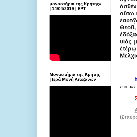
μοναστήρια της Κρήτης»
ἀσθέν
| 14/04/2019 | ΕΡΤ
οὕτω 
ἑαυτῷ
Θεοῦ,
ἐδόξα
υἱός 
ἑτέρῳ
Μελχι
Μοναστήρια της Κρήτης
h
| Ιερά Μονή Απεζανών
2020
62) 
(Σταυρ