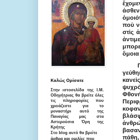
ἔχομ
ἀσθεν
ὁμοιό
ποὺ ν
στὶς 
ἀντιμ
μπορε
ὅμοια
γεύθη
κανεὶ
Καλώς Ορίσατε
ψυχρὸ
Στην ιστοσελίδα της I.M.
Φθον
Oδηγήτριας θα βρείτε όλες
τις πληροφορίες που
Περι
χρειάζεστε για το
κοφα
μοναστήρι αυτό της
βλάσ
Παναγίας μας στα
Αστερούσια Όρη της
ἀνθρ
Κρήτης
βασαν
Στο blog αυτό θα βρείτε
πάθη,
άρθρα και ομιλίες που