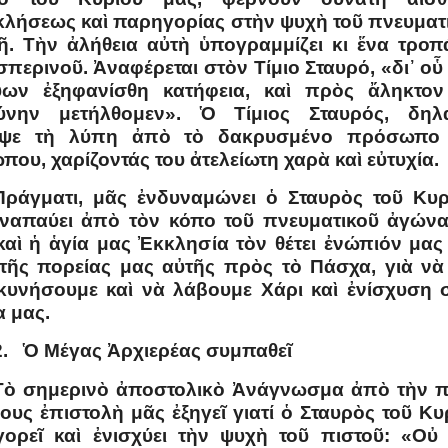
λήσεως καὶ παρηγορίας στὴν ψυχὴ τοῦ πνευματ
ῆ. Τὴν ἀλήθεια αὐτὴ ὑπογραμμίζει κι ἕνα τροπ
σπερινοῦ. Ἀναφέρεται στὸν Τίμιο Σταυρό, «δι᾿ οὗ
ων ἐξηφανίσθη κατήφεια, καὶ πρὸς ἄληκτον
ύνην μετήλθομεν». Ὁ Τίμιος Σταυρός, δηλ
ειψε τὴ λύπη ἀπὸ τὸ δακρυσμένο πρόσωπο
που, χαρίζοντάς του ἀτελείωτη χαρὰ καὶ εὐτυχία.
Πράγματι, μᾶς ἐνδυναμώνει ὁ Σταυρὸς τοῦ Κυρ
ναπαύει ἀπὸ τὸν κόπο τοῦ πνευματικοῦ ἀγώνα.
καὶ ἡ ἁγία μας Ἐκκλησία τὸν θέτει ἐνώπιόν μας
τῆς πορείας μας αὐτῆς πρὸς τὸ Πάσχα, γιὰ νὰ
υνήσουμε καὶ νὰ λάβουμε Χάρι καὶ ἐνίσχυση 
 μας.
2. Ὁ Μέγας Ἀρχιερέας συμπαθεῖ
Τὸ σημερινὸ ἀποστολικὸ Ἀνάγνωσμα ἀπὸ τὴν 
ους ἐπιστολὴ μᾶς ἐξηγεῖ γιατί ὁ Σταυρὸς τοῦ Κυ
ορεῖ καὶ ἐνισχύει τὴν ψυχὴ τοῦ πιστοῦ: «Οὐ