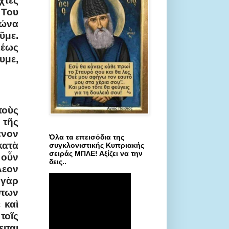
χτες
 Του
γώνα
ῦμε.
λέως
υμε,
τοὺς
 τῆς
ενον
Όλα τα επεισόδια της
κατὰ
συγκλονιστικής Κυπριακής
σειράς ΜΠΛΕ! Αξίζει να την
 οὖν
δεις..
λεον
 γὰρ
ώπων
 καὶ
τοῖς
ιται