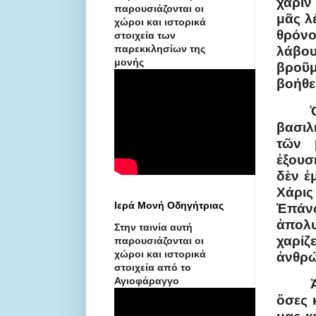
χάριν
παρουσιάζονται οι
μᾶς λ
χώροι και ιστορικά
θρόνο
στοιχεία των
παρεκκλησίων της
λάβου
μονής
βροῦ
βοήθε
βασιλ
τῶν 
ἐξουσ
δὲν ἐ
Χάρις 
Ιερά Μονή Οδηγήτριας
Ἐπάνω
ἀπολυ
Στην ταινία αυτή
χαρίζ
παρουσιάζονται οι
χώροι και ιστορικά
ἀνθρώ
στοιχεία από το
Αγιοφάραγγο
ὅσες 