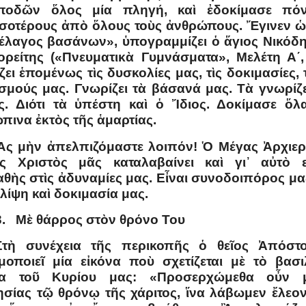
ποδῶν ὅλος μία πληγή, καὶ ἐδοκίμασε πό
σοτέρους ἀπὸ ὅλους τοὺς ἀνθρώπους. Ἔγινεν 
έλαγος βασάνων», ὑπογραμμίζει ὁ ἅγιος Νικόδ
ορείτης («Πνευματικὰ Γυμνάσματα», Μελέτη Α΄, 
ζει ἑπομένως τὶς δυσκολίες μας, τὶς δοκιμασίες, 
σμούς μας. Γνωρίζει τὰ βάσανά μας. Τὰ γνωρίζε
ς. Διότι τὰ ὑπέστη καὶ ὁ Ἴδιος. Δοκίμασε ὅλ
πινα ἐκτὸς τῆς ἁμαρτίας.
Ἂς μὴν ἀπελπιζόμαστε λοιπόν! Ὁ Μέγας Ἀρχιερ
ς Χριστὸς μᾶς καταλαβαίνει καὶ γι᾿ αὐτὸ ε
θὴς στὶς ἀδυναμίες μας. Εἶναι συνοδοιπόρος μα
θλίψη καὶ δοκιμασία μας.
3. Μὲ θάρρος στὸν θρόνο Του
Στὴ συνέχεια τῆς περικοπῆς ὁ θεῖος Ἀπόστ
μοποιεῖ μία εἰκόνα ποὺ σχετίζεται μὲ τὸ βασι
μα τοῦ Κυρίου μας: «Προσερχώμεθα οὖν μ
σίας τῷ θρόνῳ τῆς χάριτος, ἵνα λάβωμεν ἔλεον