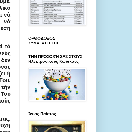
υμε,
λικὸ
ὰ νὰ
ὰ νὰ
μεση
ΟΡΘΟΔΟΞΟΣ
ΣΥΝΑΞΑΡΙΣΤΗΣ
ὶ τὸ
λεὺς
ΤΗΝ ΠΡΟΣΟΧΉ ΣΑΣ ΣΤΟΥΣ
δὲν
Ηλεκτρονικούς Κωδικούς
όνος
ει ἡ
Του.
 τὴν
 Του
τοὺς
Άγιος Παΐσιος
μας,
ψυχή