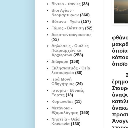
Βίντεο - ταινίες
(38)
Βίοι Αγίων -
Νεομαρτυρων
(360)
Βότανα - Υγεία
(157)
Γάμος - Βάπτιση
(52)
Δεκαπενταύγουστος
φθάν
(52)
μακρᾶ
Δηλώσεις - Ομιλίες
ὁποία
Πατριαρχών και
Αρχιερέων
(258)
κόπου
Διάφορα
(158)
ὁποῖο
Εκλησιασμός - Θεία
λειτουργεία
(86)
Ιερά Μονή
ἔρημ
Οδηγήτριας
(24)
Σταυρ
Ιστορία - Εθνικές
ἀναψ
Εορτές
(18)
καταλ
Κορωνοϊός
(11)
ἀνακ
Μετάνοια -
Εξομολόγηση
(150)
προσ
Νηστεία - Θεία
Ἀναγν
Κοινωνία
(130)
Σταυ