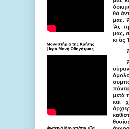
μας κ
δοκιμ
θὰ ἀν
μας. 
Ἂς πρ
μας, 
κι ἂς
Μοναστήρια της Κρήτης
| Ιερά Μονή Οδηγήτριας
οὐρα
ὁμολ
συμπα
πάντα
μετὰ 
καὶ 
ἀρχι
καθίσ
θυσία
ἀγνοο
Φωτεινά Μονοπάτια «Τα