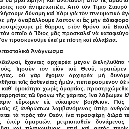
αὶ θὰ βρεῖ εἰρήνη καὶ ἀνάπαυση ἀπὸ τὶς ἀβάστα
ασίες ποὺ ἀντιμετωπίζει. Ἀπὸ τὸν Τίμιο Σταυρό
τλήσουμε δύναμη καὶ Χάρι γιὰ τὸν πνευματικὸ ἀ
Ἂς μὴν ἀναβάλλουμε λοιπὸν κι ἂς μὴν ἀδιαφορο
οστρέχουμε μὲ θάρρος στὸν θρόνο τοῦ Βασι
στὸν ὁποῖο ὁ Ἴδιος μᾶς προσκαλεῖ νὰ καταφεύγο
 Τὸν προσκυνοῦμε ἐκεῖ μὲ πίστη καὶ εὐλάβεια.
Ἀποστολικό Ἀνάγνωσμα
Ἀδελφοί, ἔχοντες ἀρχιερέα μέγαν διεληλυθότα 
νούς, Ἰησοῦν τὸν υἱὸν τοῦ Θεοῦ, κρατῶμεν
ογίας. οὐ γὰρ ἔχομεν ἀρχιερέα μὴ δυνάμ
θῆσαι ταῖς ἀσθενείαις ἡμῶν, πεπειρασμένον δὲ 
 καθ᾿ ὁμοιότητα χωρὶς ἁμαρτίας. προσερχώμεθα
παρρησίας τῷ θρόνῳ τῆς χάριτος, ἵνα λάβωμεν ἔ
χάριν εὕρωμεν εἰς εὔκαιρον βοήθειαν. Πᾶς
ερεὺς ἐξ ἀνθρώπων λαμβανόμενος ὑπὲρ ἀνθρ
ταται τὰ πρὸς τὸν Θεόν, ἵνα προσφέρῃ δῶρά τε
ς ὑπὲρ ἁμαρτιῶν, μετριοπαθεῖν δυνάμενος 
ῦσι καὶ πλανωμένοις, ἐπεὶ καὶ αὐτὸς περίκε