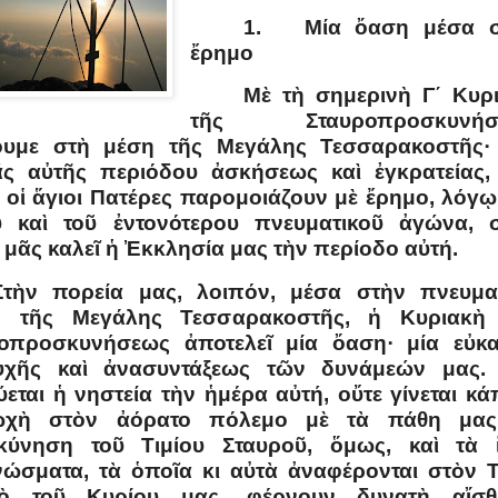
1. Μία ὄαση μέσα σ
ἔρημο
Μὲ τὴ σημερινὴ Γ΄ Κυρ
τῆς Σταυροπροσκυνήσ
ουμε στὴ μέση τῆς Μεγάλης Τεσσαρακοστῆς·
ς αὐτῆς περιόδου ἀσκήσεως καὶ ἐγκρατείας,
 οἱ ἅγιοι Πατέρες παρομοιάζουν μὲ ἔρημο, λόγῳ
 καὶ τοῦ ἐντονότερου πνευματικοῦ ἀγώνα, 
 μᾶς καλεῖ ἡ Ἐκκλησία μας τὴν περίοδο αὐτή.
Στὴν πορεία μας, λοιπόν, μέσα στὴν πνευμα
ο τῆς Μεγάλης Τεσσαρακοστῆς, ἡ Κυριακὴ
οπροσκυνήσεως ἀποτελεῖ μία ὄαση· μία εὐκα
υχῆς καὶ ἀνασυντάξεως τῶν δυνάμεών μας.
ύεται ἡ νηστεία τὴν ἡμέρα αὐτή, οὔτε γίνεται κά
ωχὴ στὸν ἀόρατο πόλεμο μὲ τὰ πάθη μας
κύνηση τοῦ Τιμίου Σταυροῦ, ὅμως, καὶ τὰ 
ώσματα, τὰ ὁποῖα κι αὐτὰ ἀναφέρονται στὸν Τ
ρὸ τοῦ Κυρίου μας, φέρνουν δυνατὴ αἴσθ