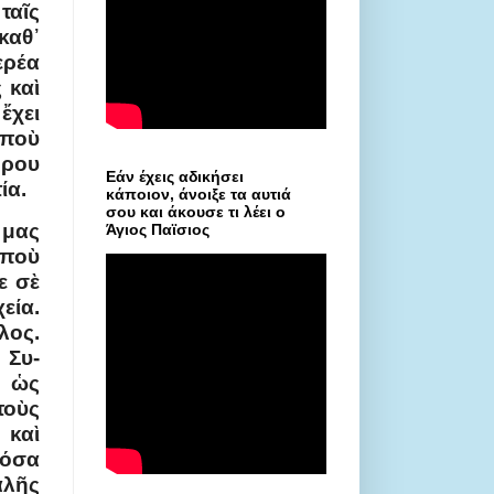
αῖς
καθ᾿
ερέα
 καὶ
ἔχει
 ποὺ
ήρου
Εάν έχεις αδικήσει
ία.
κάποιον, άνοιξε τα αυτιά
σου και άκουσε τι λέει ο
 μας
Άγιος Παϊσιος
 ποὺ
ε σὲ
εία.
ος.
Συ­
 ὡς
τοὺς
 καὶ
τόσα
αλῆς